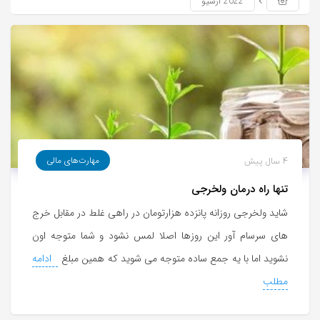
دیجیتال
یک تماس
بفروش*فقط
24ماه ماندگاری
2022 آرشیو
خریدار واقعی*
جوان شو
4 سال پیش
مهارت‌های مالی
تنها راه درمان ولخرجی
شاید ولخرجی روزانه پانزده هزارتومان در راهی غلط در مقابل خرج
های سرسام آور این روزها اصلا لمس نشود و شما متوجه اون
نشوید اما با یه جمع ساده متوجه می شوید که همین مبلغ
ادامه
مطلب