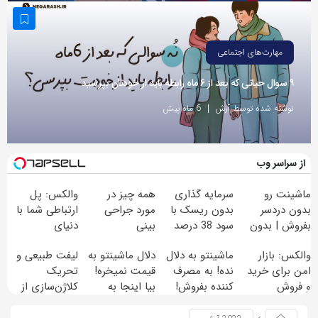
مهارت‌های اجتماعی
۹ سوال حیاتی که بعد از ۶ ماه رابطه باید از خودتان بپرسید
نوشته شده توسط آرش
6 ماه پیش
از سراسر وب
ماشینت رو
سرمایه گذاری
همه چیز در
والکس: پل
بدون دردسر
بدون ریسک با
مورد جراحی
ارتباطی شما با
بفروش | بدون
سود 38 درصد
بینی
دنیای
کمسیون
سالانه
سرمایه‌گذاری
والکس: بازار
ماشینتو به دلال
دلال ماشینتو به
لیفت طبیعی و
دیجیتال
امن برای خرید
نده! به مصرف
قیمت نمیخره!
تحریک
و فروش
کننده بفروش!
بیا اینجا به
کلاژن‌سازی از
دارایی‌های
بدون پاسخ به
قیمت
داخل پوست با