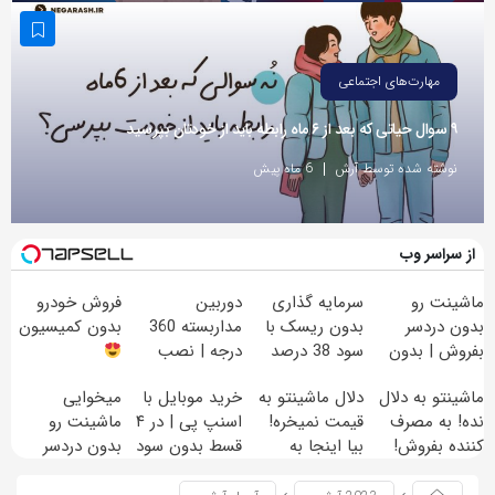
مهارت‌های اجتماعی
۹ سوال حیاتی که بعد از ۶ ماه رابطه باید از خودتان بپرسید
نوشته شده توسط آرش
6 ماه پیش
از سراسر وب
ماشینت رو
سرمایه گذاری
دوربین
فروش خودرو
بدون دردسر
بدون ریسک با
مداربسته 360
بدون کمیسیون
بفروش | بدون
سود 38 درصد
درجه | نصب
کمسیون
سالانه
آسان و راحت
ماشینتو به دلال
دلال ماشینتو به
خرید موبایل با
میخوایی
نده! به مصرف
قیمت نمیخره!
اسنپ پی | در ۴
ماشینت رو
کننده بفروش!
بیا اینجا به
قسط بدون سود
بدون دردسر
بدون پاسخ به
قیمت
و کارمزد!
بفروشی؟ بدون